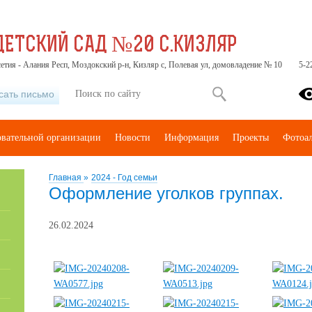
ЕТСКИЙ САД №20 С.КИЗЛЯР
етия - Алания Респ, Моздокский р-н, Кизляр с, Полевая ул, домовладение № 10
5-2
сать письмо
овательной организации
Новости
Информация
Проекты
Фотоа
Главная
»
2024 - Год семьи
Оформление уголков группах.
26.02.2024