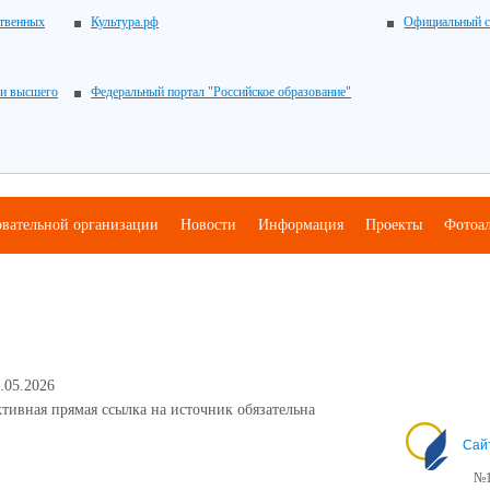
ственных
Культура.рф
Официальный с
 и высшего
Федеральный портал "Российское образование"
овательной организации
Новости
Информация
Проекты
Фотоа
.05.2026
тивная прямая ссылка на источник обязательна
Сай
№1