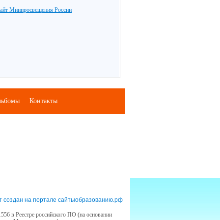
айт Минпросвещения России
льбомы
Контакты
т создан на портале сайтыобразованию.рф
556 в Реестре российского ПО (на основании